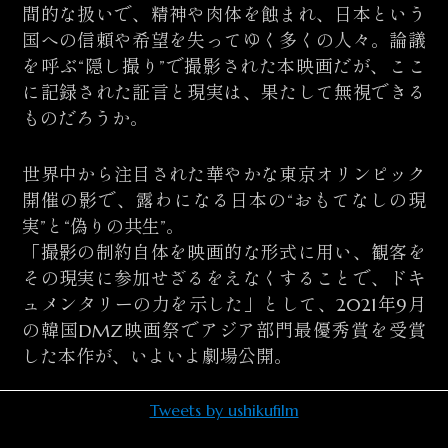
間的な扱いで、精神や肉体を蝕まれ、日本という
国への信頼や希望を失ってゆく多くの人々。論議
を呼ぶ“隠し撮り”で撮影された本映画だが、ここ
に記録された証言と現実は、果たして無視できる
ものだろうか。
世界中から注目された華やかな東京オリンピック
開催の影で、露わになる日本の“おもてなしの現
実”と“偽りの共生”。
「撮影の制約自体を映画的な形式に用い、観客を
その現実に参加せざるをえなくすることで、ドキ
ュメンタリーの力を示した」として、2021年9月
の韓国DMZ映画祭でアジア部門最優秀賞を受賞
した本作が、いよいよ劇場公開。
Tweets by ushikufilm