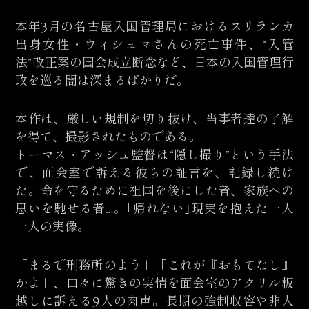
本年3月の名古屋入国管理局におけるスリランカ
出身女性・ウィシュマさんの死亡事件、“入管
法”改正案の国会成立断念など、日本の入国管理行
政を巡る闇は深まるばかりだ。
本作は、厳しい規制を切り抜け、当事者達の了解
を得て、撮影されたものである。
トーマス・アッシュ監督は“隠し撮り”という手法
で、面会室で訴える彼らの証言を、記録し続け
た。命を守るために祖国を後にした者、家族への
思いを馳せる者…。｢帰れない｣現実を抱えた一人
一人の実像。
「まるで刑務所のよう」「これが『おもてなし』
かよ」、口々に驚きの実情を面会室のアクリル板
越しに訴える9人の肉声。長期の強制収容や非人