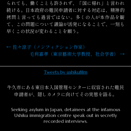
られても、働くことも許されず、「国に帰れ」と言われ
続ける。日本政府の難民申請者に対する対応は、精神的
拷問と言っても過言ではない。多くの人が本作品を観
て、この問題について議論が活発になることで、一刻も
早くこの状況が変わることを願う。
←
佐々涼子（ノンフィクション作家）
投
毛利嘉孝（東京藝術大学教授、社会学者）
→
稿
ナ
Tweets by ushikufilm
ビ
牛久市にある東日本入国管理センターに収容された難民
ゲ
申請者が、隠しカメラに向けてその実態を語る。
ー
Seeking asylum in Japan, detainees at the infamous
Ushiku immigration centre speak out in secretly
シ
recorded interviews.