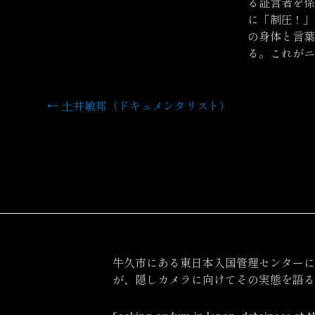
る証言者を係
に「制圧 !
の身体と言葉
る。これがニ
←
土井敏邦（ドキュメンタリスト）
投
稿
ナ
ビ
ゲ
ー
牛久市にある東日本入国管理センターに
シ
が、隠しカメラに向けてその実態を語る
ョ