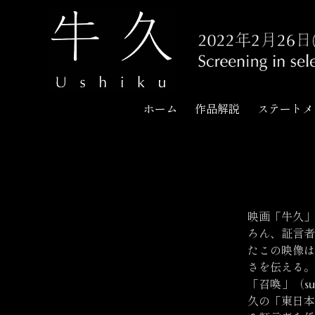
USHIKU
ホーム
作品解説
ステートメ
映画「牛久」
ろん、証言者
たこの映像は
さを伝える。
「召喚」（s
久の「東日本