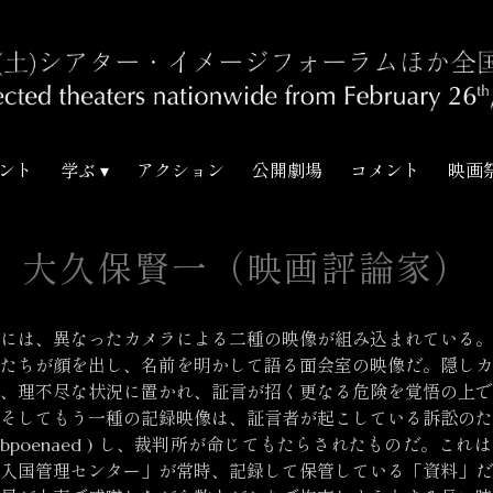
ント
学ぶ
アクション
公開劇場
コメント
映画
大久保賢一（映画評論家）
には、異なったカメラによる二種の映像が組み込まれている。
たちが顔を出し、名前を明かして語る面会室の映像だ。隠しカ
、理不尽な状況に置かれ、証言が招く更なる危険を覚悟の上で
そしてもう一種の記録映像は、証言者が起こしている訴訟のた
ubpoenaed ) し、裁判所が命じてもたらされたものだ。これ
入国管理センター」が常時、記録して保管している「資料」だ