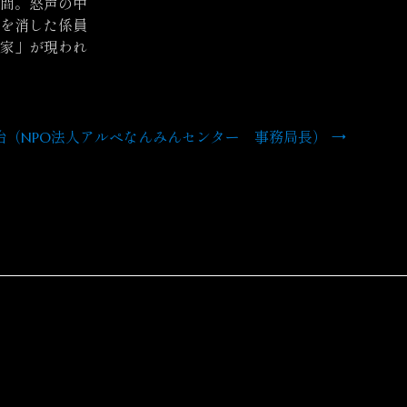
間。怒声の中
」を消した係員
家」が現われ
治（NPO法人アルペなんみんセンター 事務局長）
→