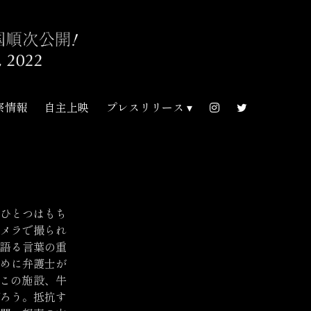
祭情報
自主上映
プレスリリース
ひとつはもち
メラで撮られ
語る言葉の重
めに弁護士が
はこの施設、牛
ろう。抵抗す