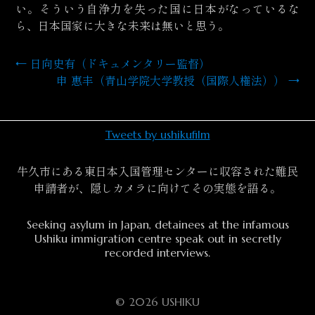
い。そういう自浄力を失った国に日本がなっているな
ら、日本国家に大きな未来は無いと思う。
←
日向史有（ドキュメンタリー監督）
投
申 惠丰（青山学院大学教授（国際人権法））
→
稿
ナ
Tweets by ushikufilm
ビ
牛久市にある東日本入国管理センターに収容された難民
ゲ
申請者が、隠しカメラに向けてその実態を語る。
ー
Seeking asylum in Japan, detainees at the infamous
シ
Ushiku immigration centre speak out in secretly
recorded interviews.
ョ
ン
© 2026 USHIKU