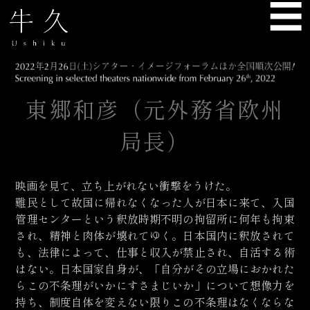
☰
USHIKU
東郷和彦（元外務省欧州
局長）
映画を見て、立ち上がれない衝撃をうけた。
難民として故国に帰れなくなった人が日本に来て、入国
管理センターという釈放時期不明の拘留所に何年も拘束
され、精神と肉体が壊れてゆく。日本国内に釈放されて
も、法律によって、仕事と収入が禁止され、自活する術
はない。日本国家自身が、「自分がその立場におかれた
らこの不条理がいかにすさまじいか」について想像力を
持ち、制度自体を変えない限りこの不条理はなくならな